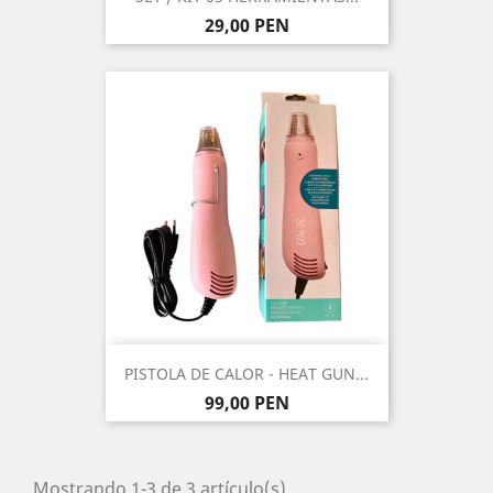
Precio
29,00 PEN
PISTOLA DE CALOR - HEAT GUN...
Precio
99,00 PEN
Mostrando 1-3 de 3 artículo(s)