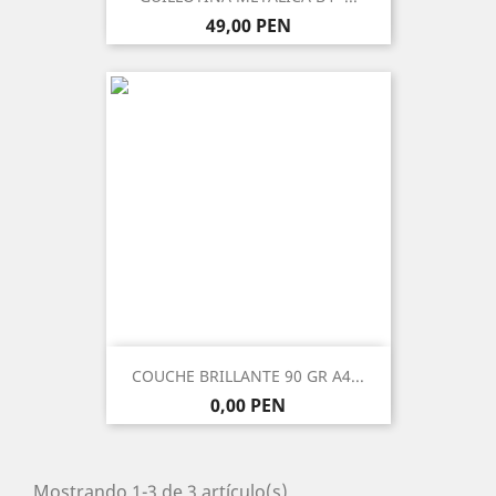
Precio
49,00 PEN
COUCHE BRILLANTE 90 GR A4...
Precio
0,00 PEN
Mostrando 1-3 de 3 artículo(s)